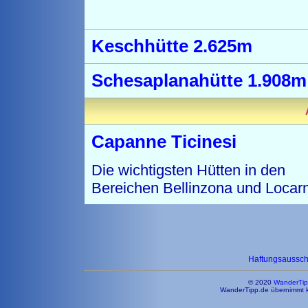
Keschhütte 2.625m
Schesaplanahütte 1.908m
Capanne Ticinesi
Die wichtigsten Hütten in den
Bereichen Bellinzona und Locar
Haftungsaussc
© 2020
WanderTip
WanderTipp.de übernimmt ke