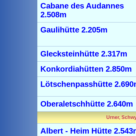
Cabane des Audannes
2.508m
Gaulihütte 2.205m
Glecksteinhütte 2.317m
Konkordiahütten 2.850m
Lötschenpasshütte 2.69
Oberaletschhütte 2.640m
Urner, Schwy
Albert - Heim Hütte 2.543