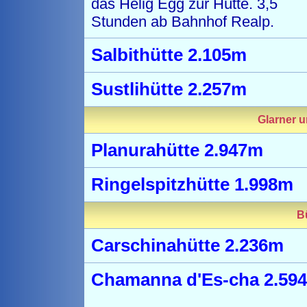
das Helig Egg zur Hütte. 3,5
Stunden ab Bahnhof Realp.
Salbithütte 2.105m
Sustlihütte 2.257m
Glarner u
Planurahütte 2.947m
Ringelspitzhütte 1.998m
B
Carschinahütte 2.236m
Chamanna d'Es-cha 2.59