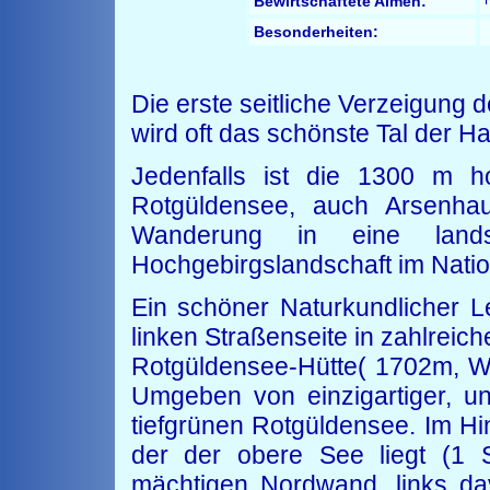
Bewirtschaftete Almen:
Besonderheiten:
Die erste seitliche Verzeigung d
wird oft das schönste Tal der H
Jedenfalls ist die 1300 m h
Rotgüldensee, auch Arsenha
Wanderung in eine landsch
Hochgebirgslandschaft im Nati
Ein schöner Naturkundlicher L
linken Straßenseite in zahlreic
Rotgüldensee-Hütte( 1702m, W
Umgeben von einzigartiger, un
tiefgrünen Rotgüldensee. Im Hi
der der obere See liegt (1 S
mächtigen Nordwand, links d