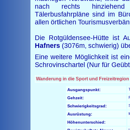
nach rechts hinziehend 
Tälerbusfahrpläne sind im Bür
allen örtlichen Tourismusverbänd
Die Rotgüldensee-Hütte ist A
Hafners
(3076m, schwierig) übe
Eine weitere Möglichkeit ist e
Schrovinschartel (Nur für Geübt
Wanderung in die Sport und Freizeitregio
Ausgangspunkt:
Gehzeit:
Schwierigkeitsgrad:
Ausrüstung:
Höhenunterschied: