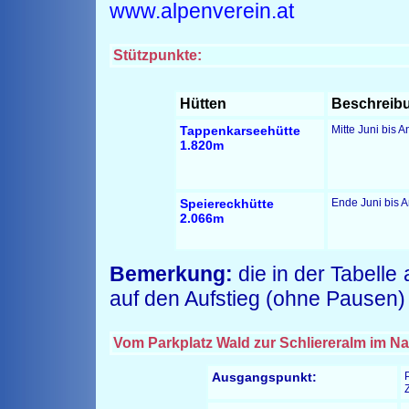
www.alpenverein.at
Stützpunkte:
Hütten
Beschreib
Tappenkarseehütte
Mitte Juni bis 
1.820m
Speiereckhütte
Ende Juni bis 
2.066m
Bemerkung:
die in der Tabelle
auf den Aufstieg (ohne Pausen) 
Vom Parkplatz Wald zur Schliereralm im Na
Ausgangspunkt: