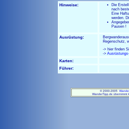
Hinweise:
Die Erstel
nach best
Eine Haftu
werden. D
Angegebene
Pausen !
Ausrüstung:
Bergwanderausr
Regenschutz, 
-> hier finden 
->
Ausrüstungs-
Karten:
Führer:
© 2000-2005
Wander
WanderTipp.de übernimmt ke