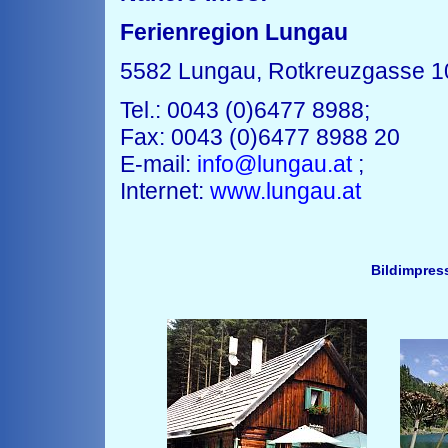
Ferienregion Lungau
5582 Lungau, Rotkreuzgasse 1
Tel.: 0043 (0)6477 8988;
Fax: 0043 (0)6477 8988 20
E-mail:
info@lungau.at
;
Internet:
www.lungau.at
Bildimpres