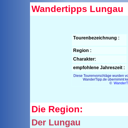
Wandertipps Lungau
Tourenbezeichnung :
Region :
Charakter:
empfohlene Jahreszeit :
Diese Tourenvorschläge wurden von
WanderTipp.de übernimmt kein
©
WanderT
Die Region:
Der Lungau