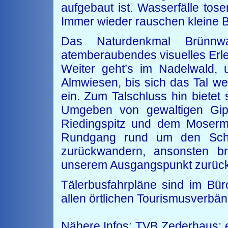
aufgebaut ist. Wasserfälle to
Immer wieder rauschen kleine
Das Naturdenkmal Brünnwa
atemberaubendes visuelles Erl
Weiter geht’s im Nadelwald, 
Almwiesen, bis sich das Tal wei
ein. Zum Talschluss hin bietet
Umgeben von gewaltigen Gip
Riedingspitz und dem Moserm
Rundgang rund um den Schl
zurückwandern, ansonsten b
unserem Ausgangspunkt zurüc
Tälerbusfahrpläne sind im Bür
allen örtlichen Tourismusverbänd
Nähere Infos: TVB Zederhaus: e