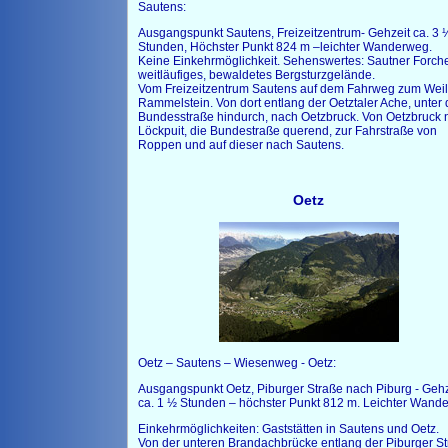
Sautens:
Ausgangspunkt Sautens, Freizeitzentrum- Gehzeit ca. 3 
Stunden, Höchster Punkt 824 m –leichter Wanderweg.
Keine Einkehrmöglichkeit. Sehenswertes: Sautner Forche
weitläufiges, bewaldetes Bergsturzgelände.
Vom Freizeitzentrum Sautens auf dem Fahrweg zum Weil
Rammelstein. Von dort entlang der Oetztaler Ache, unter 
Bundesstraße hindurch, nach Oetzbruck. Von Oetzbruck 
Löckpuit, die Bundestraße querend, zur Fahrstraße von
Roppen und auf dieser nach Sautens.
Oetz
Oetz – Sautens – Wiesenweg - Oetz:
Ausgangspunkt Oetz, Piburger Straße nach Piburg - Gehz
ca. 1 ½ Stunden – höchster Punkt 812 m. Leichter Wand
Einkehrmöglichkeiten: Gaststätten in Sautens und Oetz.
Von der unteren Brandachbrücke entlang der Piburger S