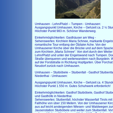
Umhausen - Lehn/Platzl – Tumpen - Umhausen:
Ausgangspunkt Umhausen, Kirche – Gehzeit ca. 2 ½ Stu
Höchster Punkt 983 m. Schöner Wanderweg.
Einkehrmöglichkeiten: Gasthäuser am Weg -
Sehenswertes: Kirchlein Maria Schnee, markante Engel
romantische Tour entlang der Ötztaler Ache. Von der
Umhausener Kirche über die Brücke und auf dem Spazi
zum Kirchlein „Maria Schnee“. Von dort durch den Weiler
Lehn/Platzl und unter der Engelswand nach Tumpen. Dor
Straße überqueren und weiterwandern nach Burgstein. W
auf der Forststraße in Richtung Hopfgarten. Über Forchat
Neudorf zurück nach Umhausen.
Umhausen – Stuiböbele – Stuibenfall - Gasthof Stuibenfal
Niederthai - Umhausen:
Ausgangspunkt Umhausen, Kirche – Gehzeit ca. 4 Stund
Höchster Punkt 1.550 m. Gutes Schuhwerk erforderlich!
Einkehrmöglichkeiten: Gasthof Stuiböbele, Gasthof Stuibe
und Gasthöfe in Niederthai.
Sehenswertes: Stuibenfall, höchster Wasserfall Tirols mit
Fallhöhe von über 150 Metern. Von der Umhausener Kir
aus auf leicht ansteigenden Wiesen- und Waldwegen zur
Jausenstation Stuiböbele und weiter zum Stuibenfall. Von