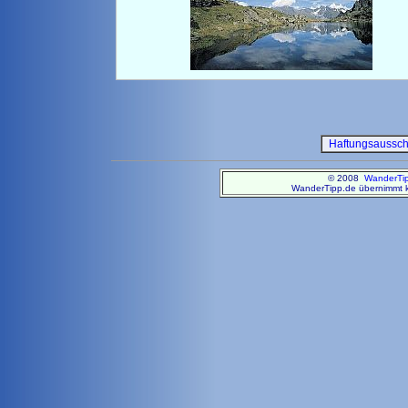
Haftungsaussc
© 2008
WanderTi
WanderTipp.de übernimmt ke