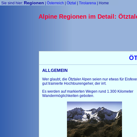
Regionen
Sie sind hier:
|
Österreich
|
Ötztal
|
Tirolarena
|
Home
Alpine Regionen im Detail: Ötztal
ÖT
ALLGEMEIN
Wer glaubt, die Ötztaler Alpen seien nur etwas für Eisfex
gut trainierte Hochtourengeher, der irrt.
Es werden auf markierten Wegen rund 1.300 Kilometer
Wandermöglichkeiten geboten.