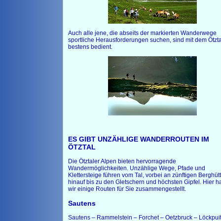
Auch alle jene, die abseits der markierten Wanderwege
sportliche Herausforderungen suchen, sind mit dem Ötzta
bestens bedient.
ES GIBT UNZÄHLIGE WANDERROUTEN IM
ÖTZTAL
Die Ötztaler Alpen bieten hervorragende
Wandermöglichkeiten. Unzählige Wege, Pfade und
Klettersteige führen vom Tal, vorbei an zünftigen Berghüt
hinauf bis zu den Gletschern und höchsten Gipfel. Hier 
wir einige Routen für Sie zusammengestellt.
Sautens
Sautens – Rammelstein – Forchet – Oetzbruck – Löckpuit