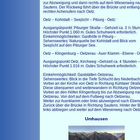
zur Abzweigung und dann rechts auf dem Wiesenweg na
Sautens. Der Rückweg führt über die Brücke und entlang
rechten Achenufers nach Oetz.
Oetz – Kohlstatt – Seejöchl – Piburg - Oetz:
Ausgangsbpunkt: Piburger Straße – Gehzeit ca. 3 ½ Stu
Höchster Punkt 1.060 m. Gutes Schuhwerk erforderlich.
Einkehrmöglichkeiten: Gasthöfe in Piburg -
Sehenswertes: Naturquelle bei Kohlstatt und Blick vom
Seejöchl auf den Piburger See.
Oetz – Klingenburg – Oetzerau - Auer Klamm –Ebene - O
Ausgangspunkt Oetz, Kirchweg –Gehzeit ca. 4 Stunden –
Höchster Punkt 1.016 m. Gutes Schuhwerk erforderlich.
Einkehrmöglichkeit: Gaststätten Oetzerau.
Sehenswertes: Blick in die Tiefe Schlucht des Nederbach
Vorbei an der Kirche von Oetz in Richtung Kühtaier Straß
Diese überqueren und weiterwandern in Richtung Oetzer
Vorbei an den Höfen Klingenburg bis zur Abzweigung na
Oetzerau. Von dort auf dem Fußweg nach Oetzerau.
Weiter zur Auerklamm oder links abzweigend nach Eben
Zurück über die Brücke in Richtung Sautens. Hinter der 
links abbiegen und weiter auf dem Wiesenweg nach Oetz
Umhausen