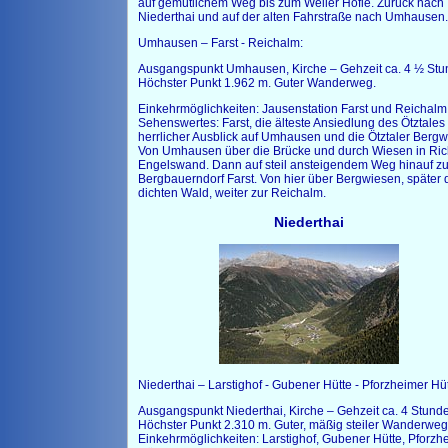
auf gemütlichem Weg bis zum Weiler Höfle. Zurück nach
Niederthai und auf der alten Fahrstraße nach Umhausen
Umhausen – Farst - Reichalm:
Ausgangspunkt Umhausen, Kirche – Gehzeit ca. 4 ½ Stu
Höchster Punkt 1.962 m. Guter Wanderweg.
Einkehrmöglichkeiten: Jausenstation Farst und Reichalm
Sehenswertes: Farst, die älteste Ansiedlung des Ötztales
herrlicher Ausblick auf Umhausen und die Ötztaler Bergwe
Von Umhausen über die Brücke und durch Wiesen in Ric
Engelswand. Dann auf steil ansteigendem Weg hinauf z
Bergbauerndorf Farst. Von hier über Bergwiesen, später 
dichten Wald, weiter zur Reichalm.
Niederthai
Niederthai – Larstighof - Gubener Hütte - Pforzheimer Hüt
Ausgangspunkt Niederthai, Kirche – Gehzeit ca. 4 Stund
Höchster Punkt 2.310 m. Guter, mäßig steiler Wanderweg
Einkehrmöglichkeiten: Larstighof, Gubener Hütte, Pforzh