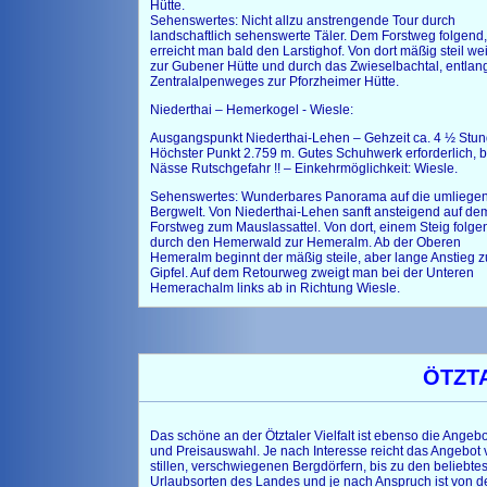
Hütte.
Sehenswertes: Nicht allzu anstrengende Tour durch
landschaftlich sehenswerte Täler. Dem Forstweg folgend,
erreicht man bald den Larstighof. Von dort mäßig steil wei
zur Gubener Hütte und durch das Zwieselbachtal, entlan
Zentralalpenweges zur Pforzheimer Hütte.
Niederthai – Hemerkogel - Wiesle:
Ausgangspunkt Niederthai-Lehen – Gehzeit ca. 4 ½ Stun
Höchster Punkt 2.759 m. Gutes Schuhwerk erforderlich, b
Nässe Rutschgefahr !! – Einkehrmöglichkeit: Wiesle.
Sehenswertes: Wunderbares Panorama auf die umliege
Bergwelt. Von Niederthai-Lehen sanft ansteigend auf de
Forstweg zum Mauslassattel. Von dort, einem Steig folge
durch den Hemerwald zur Hemeralm. Ab der Oberen
Hemeralm beginnt der mäßig steile, aber lange Anstieg 
Gipfel. Auf dem Retourweg zweigt man bei der Unteren
Hemerachalm links ab in Richtung Wiesle.
ÖTZT
Das schöne an der Ötztaler Vielfalt ist ebenso die Angebo
und Preisauswahl. Je nach Interesse reicht das Angebot 
stillen, verschwiegenen Bergdörfern, bis zu den beliebte
Urlaubsorten des Landes und je nach Anspruch ist von d