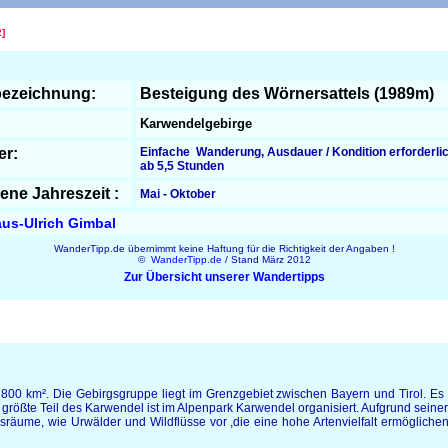
]
ezeichnung:
Besteigung des Wörnersattels (1989m)
Karwendelgebirge
er:
Einfache Wanderung, Ausdauer / Kondition erforderli
ab 5,5 Stunden
ene Jahreszeit :
Mai - Oktober
us-Ulrich Gimbal
WanderTipp.de übernimmt keine Haftung für die Richtigkeit der Angaben !
©
WanderTipp.de
/ Stand März 2012
Zur Übersicht unserer Wandertipps
00 km². Die Gebirgsgruppe liegt im Grenzgebiet zwischen Bayern und Tirol. Es z
 größte Teil des Karwendel ist im Alpenpark Karwendel organisiert. Aufgrund sein
sräume, wie Urwälder und Wildflüsse vor ,die eine hohe Artenvielfalt ermöglichen