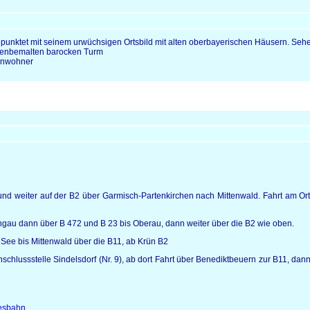
punktet mit seinem urwüchsigen Ortsbild mit alten oberbayerischen Häusern. Sehens
skenbemalten barocken Turm
inwohner
d weiter auf der B2 über Garmisch-Partenkirchen nach Mittenwald. Fahrt am Ort 
ngau dann über B 472 und B 23 bis Oberau, dann weiter über die B2 wie oben.
See bis Mittenwald über die B11, ab Krün B2
schlussstelle Sindelsdorf (Nr. 9), ab dort Fahrt über Benediktbeuern zur B11, da
esbahn