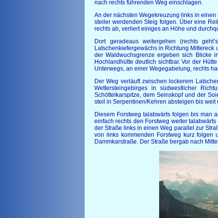
nach rechts führenden Weg einschlagen.
An der nächsten Wegekreuzung links in eine
steiler werdenden Steig folgen. Über eine Re
rechts ab, verliert einiges an Höhe und durch
Dort geradeaus weitergehen (rechts geht
Latschenkiefergewächs in Richtung Mittereck u
der Waldwuchsgrenze ergeben sich Blicke in 
Hochlandhütte deutlich sichtbar. Vor der Hütt
Unterwegs, an einer Wegegabelung, rechts ha
Der Weg verläuft zwischen lockerem Latschenk
Wettersteingebirges in südwestlicher Rich
Schöttelkarspitze, dem Seinskopf und der So
steil in Serpentinen/Kehren absteigen bis weit 
Diesem Forstweg talabwärts folgen bis man au
einfach rechts den Forstweg weiter talabwärt
der Straße links in einen Weg parallel zur S
von links kommenden Forstweg kurz folgen un
Dammkarstraße. Der Straße bergab nach Mittenw