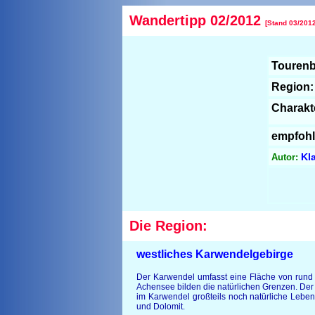
Wandertipp 02/2012
[Stand 03/2012
Tourenb
Region:
Charakt
empfohl
Kla
Autor:
Die Region:
westliches Karwendelgebirge
Der Karwendel umfasst eine Fläche von rund 8
Achensee bilden die natürlichen Grenzen. Der
im Karwendel großteils noch natürliche Leben
und Dolomit.