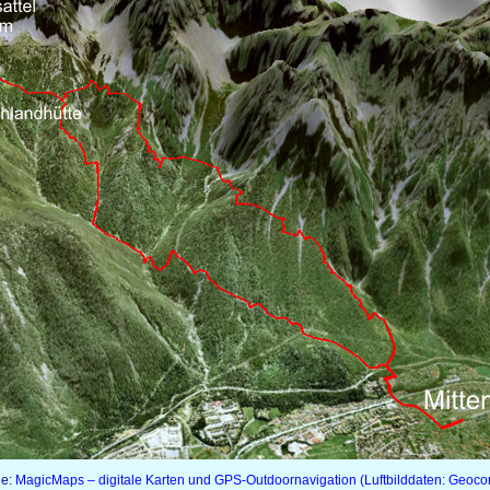
le:
MagicMaps – digitale Karten und GPS-Outdoornavigation (Luftbilddaten: Geocon