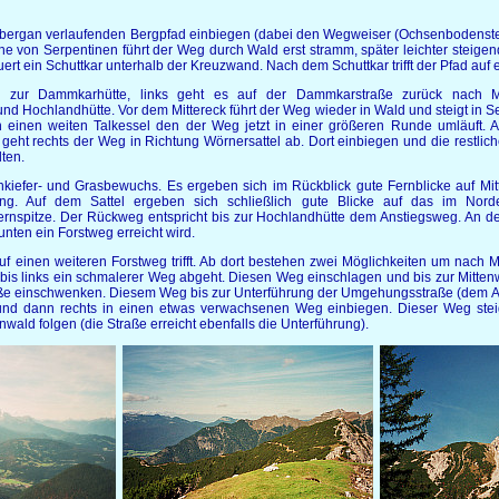
n bergan verlaufenden Bergpfad einbiegen (dabei den Wegweiser (Ochsenboden
ihe von Serpentinen führt der Weg durch Wald erst stramm, später leichter stei
quert ein Schuttkar unterhalb der Kreuzwand. Nach dem Schuttkar trifft der Pfad a
’s zur Dammkarhütte, links geht es auf der Dammkarstraße zurück nach Mi
nd Hochlandhütte. Vor dem Mittereck führt der Weg wieder in Wald und steigt in S
einen weiten Talkessel den der Weg jetzt in einer größeren Runde umläuft. A
e geht rechts der Weg in Richtung Wörnersattel ab. Dort einbiegen und die restli
lten.
iefer- und Grasbewuchs. Es ergeben sich im Rückblick gute Fernblicke auf Mitt
tung. Auf dem Sattel ergeben sich schließlich gute Blicke auf das im Nord
iernspitze. Der Rückweg entspricht bis zur Hochlandhütte dem Anstiegsweg. An d
unten ein Forstweg erreicht wird.
f einen weiteren Forstweg trifft. Ab dort bestehen zwei Möglichkeiten um nach 
s bis links ein schmalerer Weg abgeht. Diesen Weg einschlagen und bis zur Mitte
traße einschwenken. Diesem Weg bis zur Unterführung der Umgehungsstraße (dem 
d dann rechts in einen etwas verwachsenen Weg einbiegen. Dieser Weg steigt 
ald folgen (die Straße erreicht ebenfalls die Unterführung).