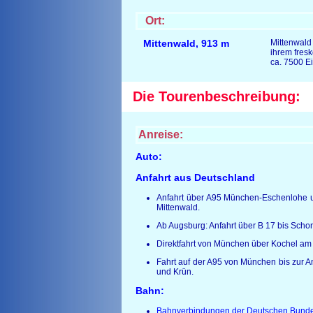
Ort:
Mittenwald
,
913 m
Mittenwald 
ihrem fre
ca. 7500 E
Die Tourenbeschreibung:
Anreise:
Auto:
Anfahrt aus Deutschland
Anfahrt über A95 München-Eschenlohe un
Mittenwald.
Ab Augsburg: Anfahrt über B 17 bis Scho
Direktfahrt von München über Kochel am 
Fahrt auf der A95 von München bis zur An
und Krün.
Bahn:
Bahnverbindungen der Deutschen Bund