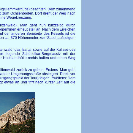
steig/Dammkarhütte) beachten. Dem zunehmend
gend zum Ochsenboden. Dort dreht der Weg nach
uf eine Wegekreuzung.
ttenwald). Man geht nun kurzzeitig durch
erpentinen erneut steil an. Nach dem Erreichen
uf der anderen Bergseite des Kessels ist die
chen ca. 370 Höhenmeter zum Sattel aufsteigen.
enwald, das Isartal sowie auf die Kulisse des
en liegende Schöttelkar-Bergmassiv mit der
er Hochlandhütte rechts halten und einen Weg
Mittenwald zurück zu gehen. Erstens: Man geht
nwalder Umgehungsstraße absteigen. Direkt vor
Ausgangspunkt der Tour) folgen. Zweitens: Dem
etwas an und trifft nach kurzer Zeit auf die