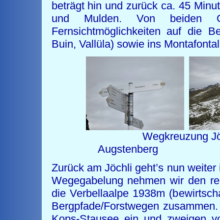
beträgt hin und zurück ca. 45 Min
und Mulden. Von beiden Gi
Fernsichtmöglichkeiten auf die B
Buin, Vallüla) sowie ins Montafonta
Wegkreuzung 
Augstenber
Zurück am Jöchli geht’s nun weiter 
Wegegabelung nehmen wir den re
die Verbellaalpe 1938m (bewirtschaf
Bergpfade/Forstwegen zusammen. 
Kops-Stausee ein und zweigen von