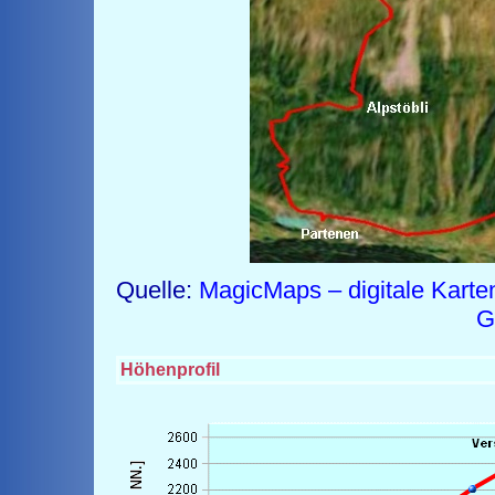
Quelle:
MagicMaps – digitale Karte
G
Höhenprofil