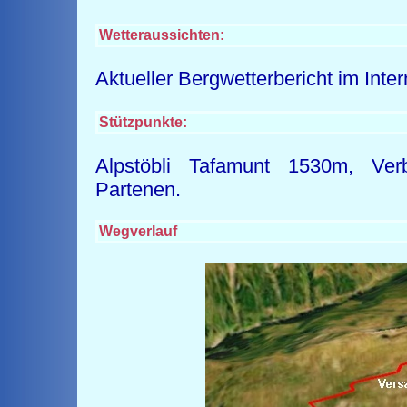
Wetteraussichten:
Aktueller Bergwetterbericht im Inte
Stützpunkte:
Alpstöbli Tafamunt 1530m, Ver
Partenen.
Wegverlauf