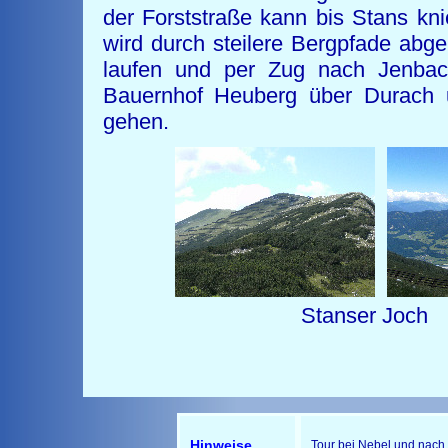
der Forststraße kann bis Stans k
wird durch steilere Bergpfade ab
laufen und per Zug nach Jenbac
Bauernhof Heuberg über Durach u
gehen.
Stanser 
Ochs
Hinweise
Tour bei Nebel und nach