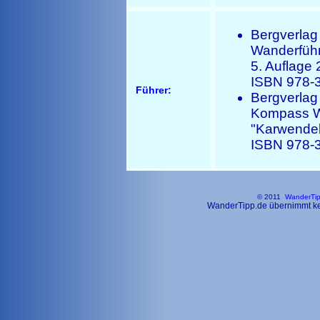
Bergverlag
Wanderführ
5. Auflage
ISBN 978-3
Führer:
Bergverlag
Kompass W
"Karwendel
ISBN 978-3
© 2011
WanderTi
WanderTipp.de übernimmt kein