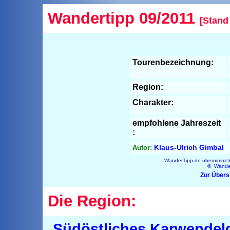
Wandertipp 09/2011
[Stand
Tourenbezeichnung:
Region:
Charakter:
empfohlene Jahreszeit
:
Klaus-Ulrich Gimbal
Autor:
WanderTipp.de übernimmt ke
©
Wande
Zur Übers
Die Region:
Südöstliches Karwendel