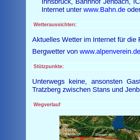
Innsbruck, Bahnhof Jenbach, IC
Internet unter
www.Bahn.de
ode
Wetteraussichten:
Aktuelles Wetter im Internet für d
Bergwetter von
www.alpenverein.d
Stützpunkte:
Unterwegs keine, ansonsten Gast
Tratzberg zwischen Stans und Jenb
Wegverlauf