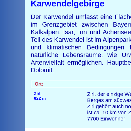
Karwendelgebirge
Der Karwendel umfasst eine Fläch
im Grenzgebiet zwischen Bayer
Kalkalpen. Isar, Inn und Achensee
Teil des Karwendel ist im Alpenpar
und klimatischen Bedingungen 
natürliche Lebensräume, wie Ur
Artenvielfalt ermöglichen. Hauptb
Dolomit.
Ort:
Zirl
,
Zirl, der einzige W
622 m
Berges am südwes
Zirl gehört auch n
ist ca. 10 km von Zi
7700 Einwohner