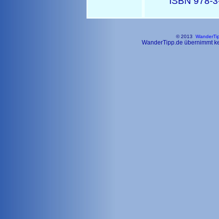
ISBN 978-3
© 2013
WanderTi
WanderTipp.de übernimmt kein