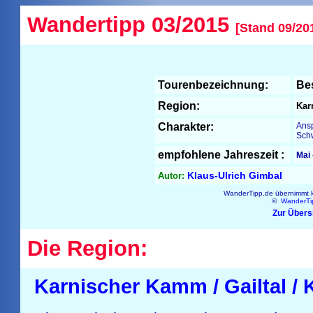
Wandertipp 03/2015
[Stand 09/20
Tourenbezeichnung:
Be
Region:
Kar
Charakter:
Ansp
Schw
empfohlene Jahreszeit :
Mai
Klaus-Ulrich Gimbal
Autor:
WanderTipp.de übernimmt ke
©
WanderTi
Zur Übers
Die Region:
Karnischer Kamm / Gailtal / 