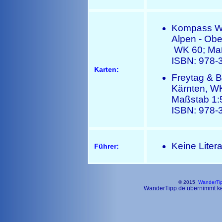
Kompass Wan
Alpen - Obe
WK 60; Maß
ISBN: 978-
Karten:
Freytag & B
Kärnten, W
Maßstab 1:
ISBN: 978-
Keine Liter
Führer:
© 2015
WanderTi
WanderTipp.de übernimmt kein