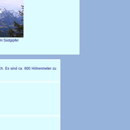
vom Südgipfel
lich. Es sind ca. 800 Höhenmeter zu