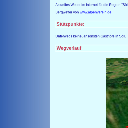
Aktuelles Wetter im Internet für die Region "Sö
Bergwetter von
www.alpenverein.de
Stützpunkte:
Unterwegs keine, ansonsten Gasthöfe in Söll.
Wegverlauf