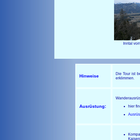
Inntal vom N
Die Tour ist 
Hinweise
erklimmen.
Wanderausrüs
Ausrüstung:
hier fi
Ausrüs
Kompa
Kaiser