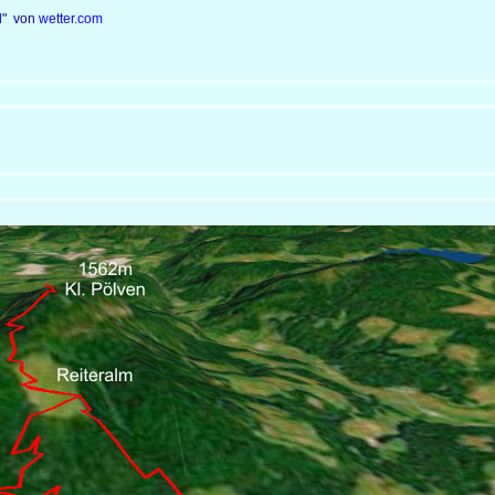
ll" von
wetter.com