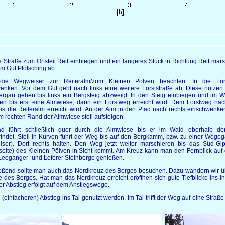
ie Straße zum Ortsteil Reit einbiegen und ein längeres Stück in Richtung Reit mars
um Gut Pfötsching ab.
die Wegweiser zur Reiteralm/zum Kleinen Pölven beachten. In die Fors
enken. Vor dem Gut geht nach links eine weitere Forststraße ab. Diese nutzen
ergan gehen bis links ein Bergsteig abzweigt. In den Steig einbiegen und im Wa
gen bis erst eine Almwiese, dann ein Forstweg erreicht wird. Dem Forstweg nac
bis die Reiteralm erreicht wird. An der Alm in den Pfad nach rechts einschwenke
m rechten Rand der Almwiese steil aufsteigen.
ad führt schließlich quer durch die Almwiese bis er im Wald oberhalb de
indet. Steil in Kurven führt der Weg bis auf den Bergkamm, bzw. zu einer Wege
ser). Dort rechts halten. Den Weg jetzt weiter marschieren bis das Süd-Gip
seite) des Kleinen Pölven in Sicht kommt. Am Kreuz kann man den Fernblick auf 
 Leoganger- und Loferer Steinberge genießen.
eßend sollte man auch das Nordkreuz des Berges besuchen. Dazu wandern wir üb
e des Berges. Hat man das Nordkreuz erreicht eröffnen sich gute Tiefblicke ins In
er Abstieg erfolgt auf dem Anstiegswege.
infacheren) Abstieg ins Tal genutzt werden. Im Tal trifft der Weg auf eine Straße