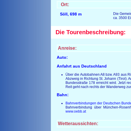
Ort:
Söll
,
698 m
Die Gemein
ca. 3500 E
Die Tourenbeschreibung:
Anreise:
Auto:
Anfahrt aus Deutschland
Über die Autobahnen A8 bzw. A93 aus Ric
Abzweig in Richtung St. Johann (Tirol). 
Bundesstraße 178 erreicht wird. Jetzt re
Reit geht nach rechts der Wanderweg zu
Bahn:
Bahnverbindungen der Deutschen Bund
Bahnverbindung über München-Rosenhe
www.oebb.at
Wetteraussichten: