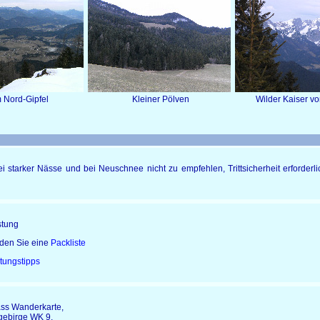
ord-Gipfel Kleiner Pölven Wilder Kaiser 
bei starker Nässe und bei Neuschnee nicht zu empfehlen, Trittsicherheit erforder
tung
nden Sie eine
Packliste
tungstipps
ss Wanderkarte,
gebirge WK 9,