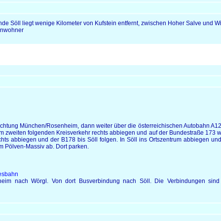
de Söll liegt wenige Kilometer von Kufstein entfernt, zwischen Hoher Salve und W
inwohner
htung München/Rosenheim, dann weiter über die österreichischen Autobahn A12 bi
Am zweiten folgenden Kreisverkehr rechts abbiegen und auf der Bundestraße 173 weit
chts abbiegen und der B178 bis Söll folgen. In Söll ins Ortszentrum abbiegen und w
m Pölven-Massiv ab. Dort parken.
esbahn
im nach Wörgl. Von dort Busverbindung nach Söll. Die Verbindungen sind 