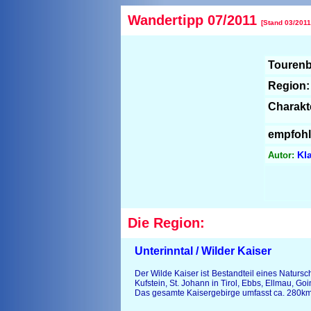
Wandertipp 07/2011
[Stand 03/2011
Tourenb
Region:
Charakt
empfohl
Kla
Autor:
Die Region:
Unterinntal / Wilder Kaiser
Der Wilde Kaiser ist Bestandteil eines Naturs
Kufstein, St. Johann in Tirol, Ebbs, Ellmau, G
Das gesamte Kaisergebirge umfasst ca. 280km²