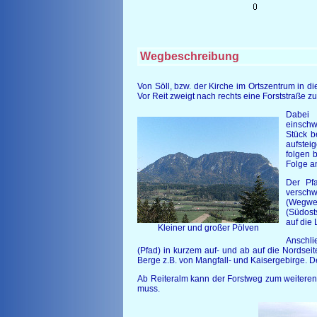
Wegbeschreibung
Von Söll, bzw. der Kirche im Ortszentrum in d
Vor Reit zweigt nach rechts eine Forststraße z
Dabei 
einschw
Stück b
aufstei
folgen 
Folge a
Der Pf
verschw
(Wegwei
(Südost
auf die
Kleiner und großer Pölven
Anschli
(Pfad) in kurzem auf- und ab auf die Nordseit
Berge z.B. von Mangfall- und Kaisergebirge. D
Ab Reiteralm kann der Forstweg zum weiteren (e
muss.