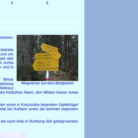
chieren.
tstraße
 und ein
ld steil
h rechts
n und in
r Wiese
Wegweiser auf dem Bergkamm
gabelung
felkreuz
die Kitzbühler Alpen, den Wilden Kaiser sowie
er einen in Kreuznähe liegenden Gipfelhügel
ntal bei Kufstein sowie die dahinter liegenden
 der nach links in Richtung Söll gefolgt werden