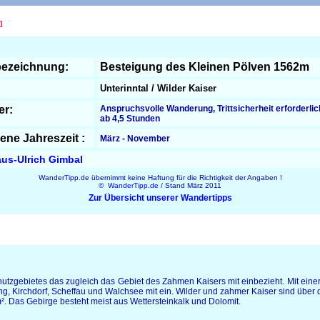
]
ezeichnung:
Besteigung des Kleinen Pölven 1562m
Unterinntal / Wilder Kaiser
er:
Anspruchsvolle Wanderung, Trittsicherheit erforderlic
ab 4,5 Stunden
ene Jahreszeit :
März - November
us-Ulrich Gimbal
WanderTipp.de übernimmt keine Haftung für die Richtigkeit der Angaben !
©
WanderTipp.de
/ Stand März 2011
Zur Übersicht unserer Wandertipps
chutzgebietes das zugleich das Gebiet des Zahmen Kaisers mit einbezieht. Mit ei
oing, Kirchdorf, Scheffau und Walchsee mit ein. Wilder und zahmer Kaiser sind übe
. Das Gebirge besteht meist aus Wettersteinkalk und Dolomit.