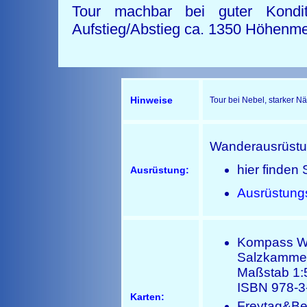
Tour machbar bei guter Kondi
Aufstieg/Abstieg ca. 1350 Höhenme
Hinweise
Tour bei Nebel, starker N
Wanderausrüst
hier finden 
Ausrüstung:
Ausrüstung
Kompass Wa
Salzkammer
Maßstab 1:
ISBN 978-3
Karten:
Freytag&Ber