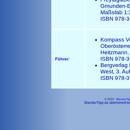
Gmunden-Eb
Maßstab 1:
ISBN 978-3
Kompass Ve
Oberösterre
Heitzmann
ISBN 978-3
Führer:
Bergverlag
West, 3. Au
ISBN 978-3
© 2015
WanderTi
WanderTipp.de übernimmt kein