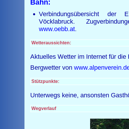
Bahn:
Verbindungsübersicht der E
Vöcklabruck. Zugverbindun
www.oebb.at
.
Wetteraussichten:
Aktuelles Wetter im Internet für di
Bergwetter von
www.alpenverein.d
Stützpunkte:
Unterwegs keine, ansonsten Gasth
Wegverlauf