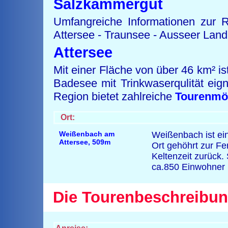
Salzkammergut
Umfangreiche Informationen zur 
Attersee - Traunsee - Ausseer Lan
Attersee
Mit einer Fläche von über 46 km² is
Badesee mit Trinkwaserqulität eign
Region bietet zahlreiche
Tourenmög
Ort:
Weißenbach am
Weißenbach ist ei
Attersee
,
509m
Ort gehöhrt zur Fe
Keltenzeit zurück.
ca.850 Einwohner 
Die Tourenbeschreibun