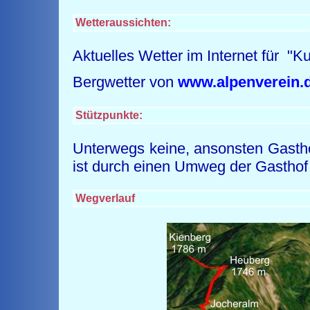
Wetteraussichten:
Aktuelles Wetter im Internet für "
Bergwetter von
www.alpenverein.
Stützpunkte:
Unterwegs keine, ansonsten Gasth
ist durch einen Umweg der Gasthof 
Wegverlauf