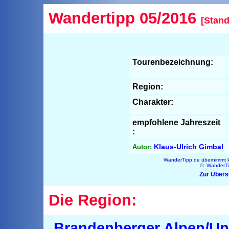
Wandertipp 05/2016
[Stand
Tourenbezeichnung:
Region:
Charakter:
empfohlene Jahreszeit
:
Klaus-Ulrich Gimbal
Autor:
WanderTipp.de übernimmt ke
©
WanderT
Zur Übers
Die Region:
Brandenberger Alpen/Unt