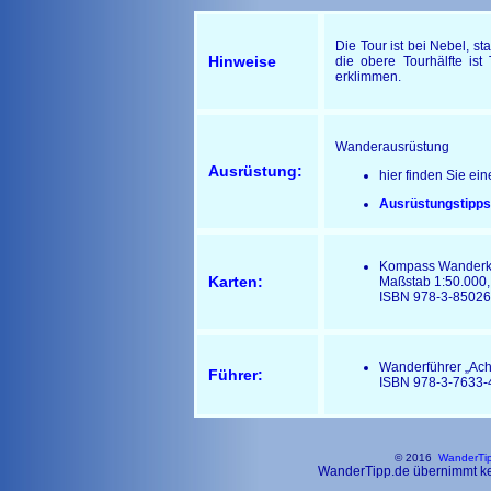
Die Tour ist bei Nebel, s
Hinweise
die obere Tourhälfte ist
erklimmen.
Wanderausrüstung
Ausrüstung:
hier finden Sie ei
Ausrüstungstipps
Kompass Wanderkar
Karten:
Maßstab 1:50.000
ISBN 978-3-85026
Wanderführer „Ach
Führer:
ISBN 978-3-7633-
© 2016
WanderTi
WanderTipp.de übernimmt kein