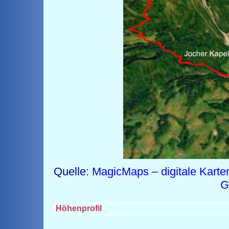
Quelle:
MagicMaps – digitale Karte
G
Höhenprofil