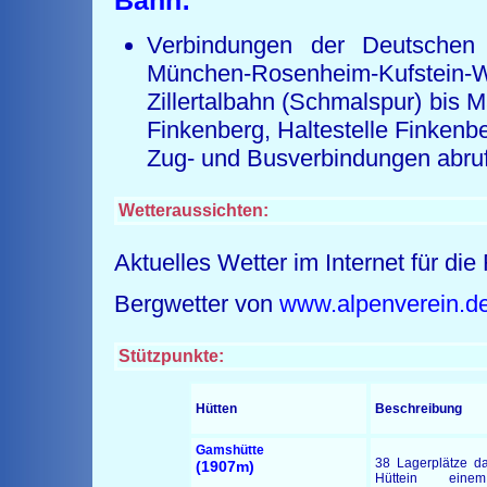
Bahn:
Verbindungen der Deutsche
München-Rosenheim-Kufstein-
Zillertalbahn (Schmalspur) bis 
Finkenberg, Haltestelle Finkenb
Zug- und Busverbindungen abruf
Wetteraussichten:
Aktuelles Wetter im Internet für d
Bergwetter von
www.alpenverein.d
Stützpunkte:
Hütten
Beschreibung
Gamshütte
38 Lagerplätze d
(1907m)
Hüttein eine