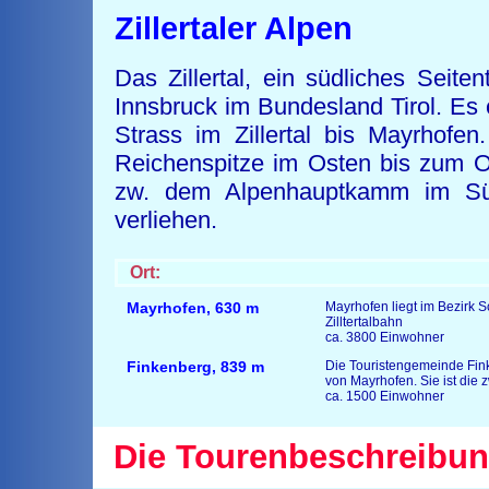
Zillertaler Alpen
Das Zillertal, ein südliches Seite
Innsbruck im Bundesland Tirol. Es 
Strass im Zillertal bis Mayrhofen
Reichenspitze im Osten bis zum 
zw. dem Alpenhauptkamm im S
verliehen.
Ort:
Mayrhofen
,
630 m
Mayrhofen liegt im Bezirk S
Zilltertalbahn
ca. 3800 Einwohner
Finkenberg
,
839 m
Die Touristengemeinde Fink
von Mayrhofen. Sie ist die 
ca. 1500 Einwohner
Die Tourenbeschreibun