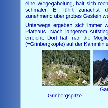
eine Wegegabelung, hält sich recht
schmaler. Er führt zunächst 
zunehmend über grobes Gestein weit
Unterwegs ergeben sich immer wi
Plateaus. Nach längerem Aufstie
erreicht. Dort hat man die Mögli
(=Grinbergköpfe) auf der Kammlinie 
Gamshüt
Grinbergspi