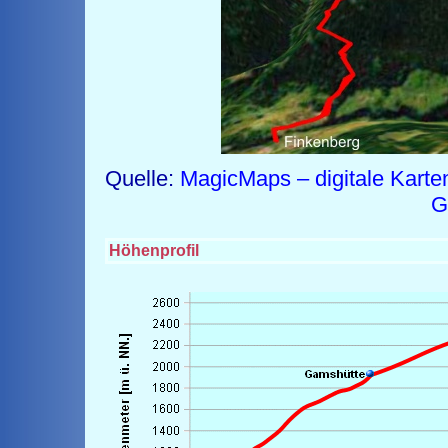
Quelle:
MagicMaps – digitale Karte
G
Höhenprofil