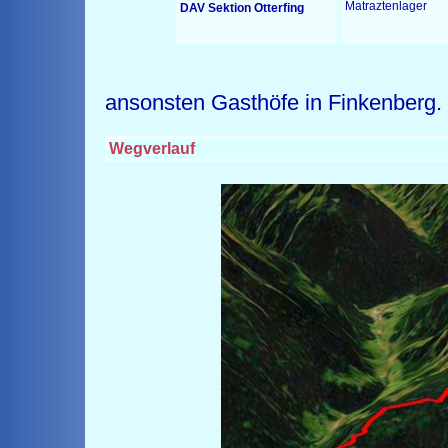
Matraztenlager
DAV Sektion Otterfing
ansonsten Gasthöfe in Finkenberg.
Wegverlauf