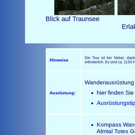
Blick auf Tr
Erlakoge
Die Tour ist bei Nebel, star
Hinweise
erforderlich. Es sind ca. 115
Wanderausrüstung
hier finden Si
Ausrüstung:
Ausrüstungsti
Kompass Wand
Almtal Totes 