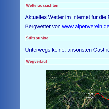
Wetteraussichten:
Aktuelles Wetter im Internet für d
Bergwetter von
www.alpenverein.d
Stützpunkte:
Unterwegs keine, ansonsten Gasthö
Wegverlauf