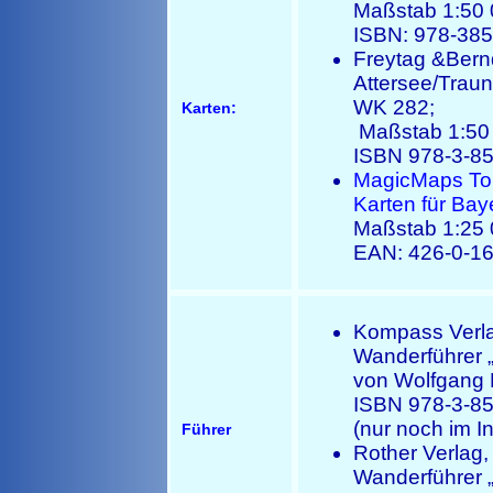
Maßstab 1:50
ISBN: 978-38
Freytag &Bern
Attersee/Trau
WK 282;
Karten:
Maßstab 1:50
ISBN 978-3-8
MagicMaps Tour
Karten für Bay
Maßstab 1:25
EAN: 426-0-1
Kompass Verl
Wanderführer 
von Wolfgang 
ISBN 978-3-8
(nur noch im In
Führer
Rother Verlag
Wanderführer 