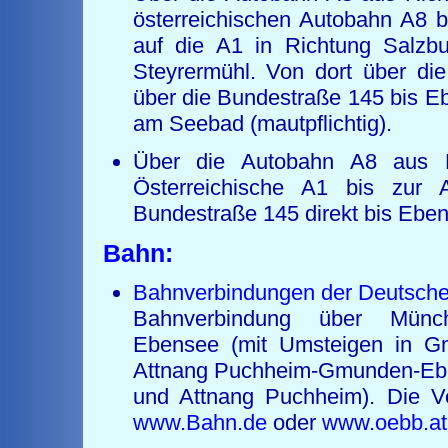
österreichischen Autobahn A8 
auf die A1 in Richtung Salzbu
Steyrermühl. Von dort über d
über die Bundestraße 145 bis Eb
am Seebad (mautpflichtig).
Über die Autobahn A8 aus R
Österreichische A1 bis zur 
Bundestraße 145 direkt bis Eben
Bahn:
Bahnverbindungen der Deutsch
Bahnverbindung über Münch
Ebensee (mit Umsteigen in G
Attnang Puchheim-Gmunden-Ebe
und Attnang Puchheim). Die Ve
www.Bahn.de
oder
www.oebb.at