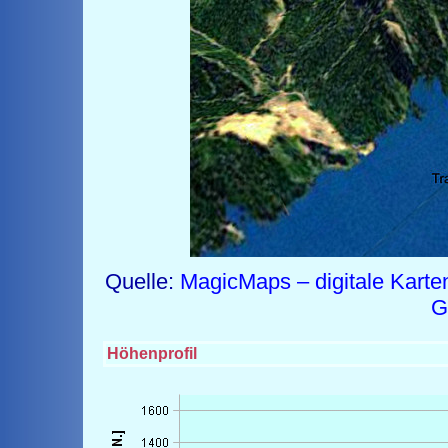
Quelle:
MagicMaps – digitale Karte
G
Höhenprofil