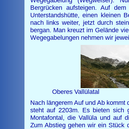
Wegegabelung (Wegweiser). Nu
Bergrücken aufsteigen. Auf dem
Unterstandshütte, einen kleinen
nach links weiter, jetzt durch ste
bergan. Man kreuzt im Gelände vie
Wegegabelungen nehmen wir jeweils
Oberes Vallül
Nach längerem Auf und Ab kommt das
steht auf 2203m. Es bieten sich 
Montafontal, die Vallüla und auf 
Zum Abstieg gehen wir ein Stück 