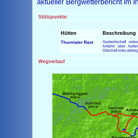
aktueller Bergwetterbericht im I
Stützpunkte:
Hütten
Beschreibung
Thurntaler Rast
Gastwirtschaft neb
Anfahrt über Außerv
Ortschaft links abbie
Wegverlauf