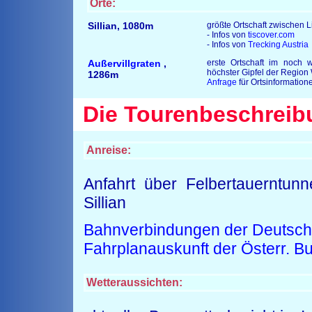
Orte:
Sillian, 1080m
größte Ortschaft zwischen 
- Infos von
tiscover.com
- Infos von
Trecking Austria
Außervillgraten
,
erste Ortschaft im noch w
höchster Gipfel der Region
1286m
Anfrage
für Ortsinformation
Die
Tourenbeschreib
Anreise:
Anfahrt über Felbertauerntunn
Sillian
Bahnverbindungen der Deutsc
Fahrplanauskunft der Österr. 
Wetteraussichten: