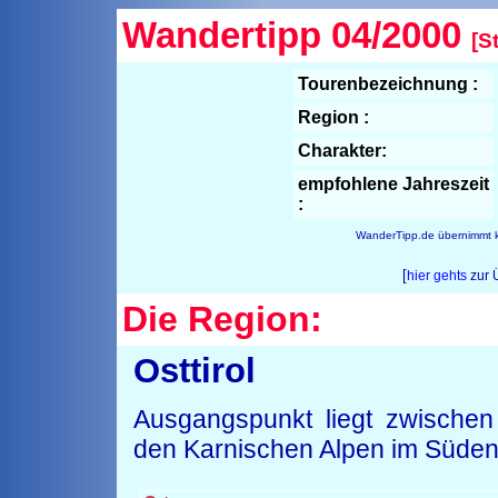
Wandertipp 04/2000
[S
Tourenbezeichnung :
Region :
Charakter:
empfohlene Jahreszeit
:
WanderTipp.de übernimmt ke
[
hier gehts
zur 
Die Region:
Osttirol
Ausgangspunkt liegt zwische
den Karnischen Alpen im Süden 