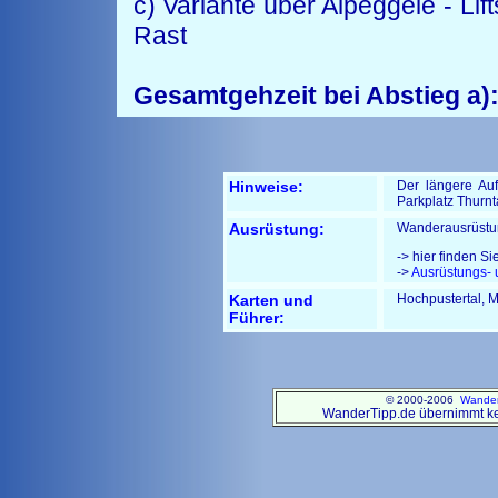
c) Variante über Alpeggele - Lif
Rast
Gesamtgehzeit bei Abstieg a): 
Hinweise:
Der längere Auf
Parkplatz Thurnta
Ausrüstung:
Wanderausrüstu
-> hier finden Si
->
Ausrüstungs- 
Karten und
Hochpustertal, M
Führer:
© 2000-2006
Wander
WanderTipp.de übernimmt kein